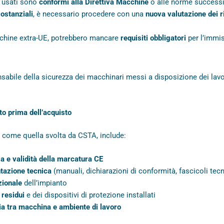
i usati sono
conformi alla Direttiva Macchine
o alle norme success
ostanziali
, è necessario procedere con una
nuova valutazione dei r
chine extra-UE, potrebbero mancare
requisiti obbligatori
per l’immi
sabile della sicurezza dei macchinari messi a disposizione dei lavo
to prima dell’acquisto
 come quella svolta da CSTA, include:
za e validità della marcatura CE
tazione tecnica
(manuali, dichiarazioni di conformità, fascicoli tecn
zionale
dell’impianto
 residui
e dei dispositivi di protezione installati
cia tra macchina e ambiente di lavoro