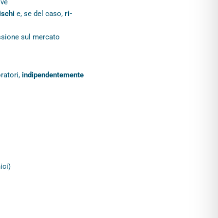
ive
ischi
e, se del caso,
ri-
ssione sul mercato
ratori,
indipendentemente
ici)