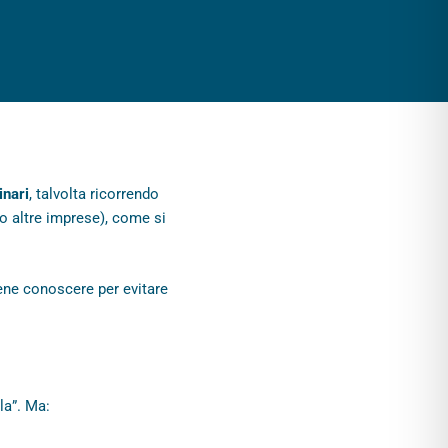
inari
, talvolta ricorrendo
i o altre imprese), come si
ne conoscere per evitare
la”. Ma: